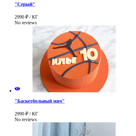
"Серый"
2990 ₽ / КГ
No reviews
"Баскетбольный мяч"
2990 ₽ / КГ
No reviews