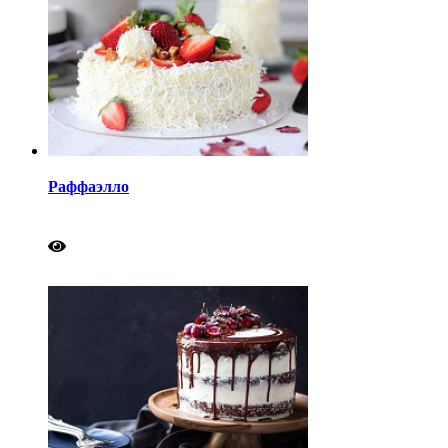
Раффаэлло