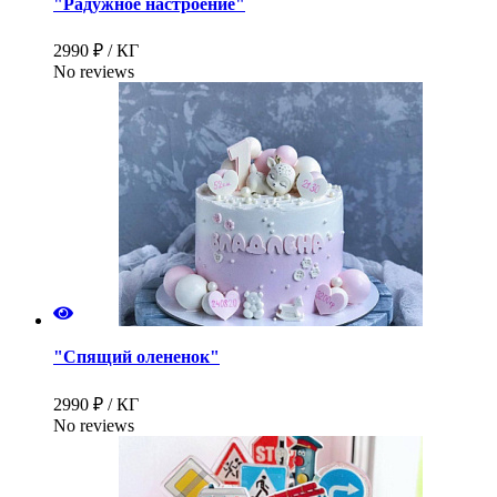
"Радужное настроение"
2990 ₽ / КГ
No reviews
"Спящий олененок"
2990 ₽ / КГ
No reviews