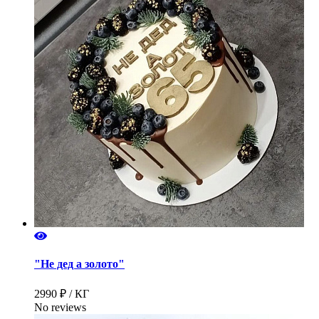
"Не дед а золото"
2990 ₽ / КГ
No reviews