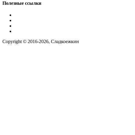
Полезные ссылки
Условия работы
Заказ по фото
Контакты
Наша группа вконтакте
Copyright © 2016-2026, Сладкоежкин