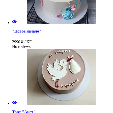
"Новое начало"
Имя
*
2990 ₽ / КГ
No reviews
Телефон
*
Торт "Аист"